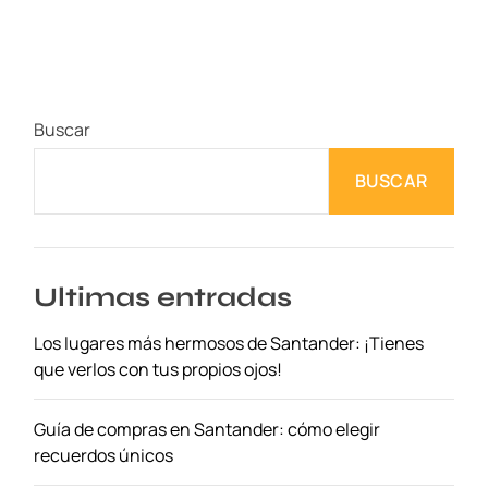
o
i
m
b
r
Buscar
a
:
BUSCAR
E
l
P
a
r
Ultimas entradas
a
Los lugares más hermosos de Santander: ¡Tienes
í
que verlos con tus propios ojos!
s
o
p
Guía de compras en Santander: cómo elegir
a
recuerdos únicos
r