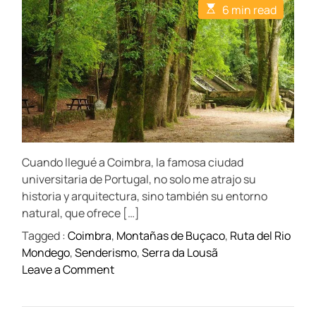
t
t
t
E
6 min read
A
D
C
s
u
a
o
t
t
t
m
i
h
e
m
m
o
e
a
r
n
t
t
e
d
r
e
a
d
t
Cuando llegué a Coimbra, la famosa ciudad
i
m
universitaria de Portugal, no solo me atrajo su
e
historia y arquitectura, sino también su entorno
natural, que ofrece […]
Tagged :
Coimbra
,
Montañas de Buçaco
,
Ruta del Rio
Mondego
,
Senderismo
,
Serra da Lousã
o
Leave a Comment
n
C