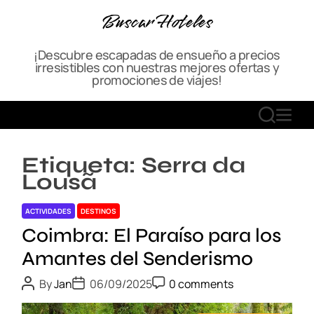
S
Buscar Hoteles
k
i
¡Descubre escapadas de ensueño a precios
p
irresistibles con nuestras mejores ofertas y
t
promociones de viajes!
o
c
S
M
o
E
E
n
A
N
t
Etiqueta:
Serra da
R
U
e
Lousã
C
n
H
t
ACTIVIDADES
DESTINOS
Coimbra: El Paraíso para los
Amantes del Senderismo
P
P
P
By
Jan
06/09/2025
0 comments
o
o
o
s
s
s