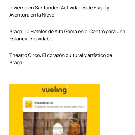
a
Invierno en Santander: Actividades de Esquí y
l
Aventura en la Nieve
o
s
Braga: 10 Hoteles de Alta Gama en el Centro para una
A
Estancia Inolvidable
m
a
n
Theatro Circo: El corazón cultural y artístico de
t
Braga
e
s
d
e
l
S
e
n
d
e