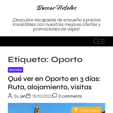
S
Buscar Hoteles
k
i
¡Descubre escapadas de ensueño a precios
p
irresistibles con nuestras mejores ofertas y
t
promociones de viajes!
o
c
S
M
o
E
E
n
A
N
t
Etiqueta:
Oporto
R
U
e
C
n
DESTINOS
H
t
Qué ver en Oporto en 3 días:
Ruta, alojamiento, visitas
P
P
P
By
Jan
15/10/2022
0 comments
o
o
o
s
s
s
t
t
t
E
7 min read
A
D
C