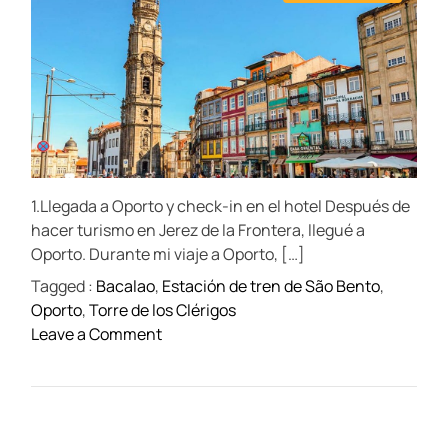
s
u
a
o
t
t
t
m
i
h
e
m
m
o
e
a
r
n
t
t
e
d
r
e
a
d
t
1.Llegada a Oporto y check-in en el hotel Después de
i
m
hacer turismo en Jerez de la Frontera, llegué a
e
Oporto. Durante mi viaje a Oporto, […]
Tagged :
Bacalao
,
Estación de tren de São Bento
,
Oporto
,
Torre de los Clérigos
o
Leave a Comment
n
Q
u
é