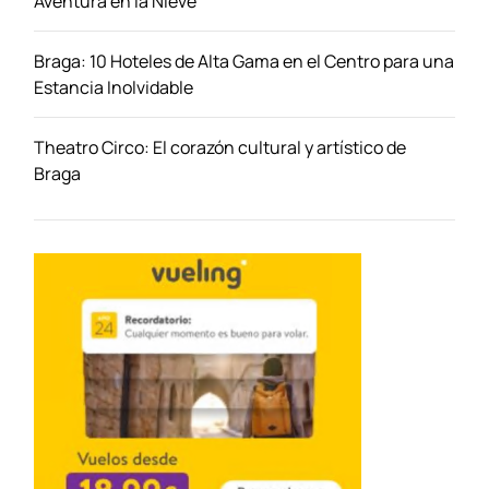
Aventura en la Nieve
R
u
Braga: 10 Hoteles de Alta Gama en el Centro para una
t
Estancia Inolvidable
a
,
a
Theatro Circo: El corazón cultural y artístico de
l
Braga
o
j
a
m
i
e
n
t
o
,
v
i