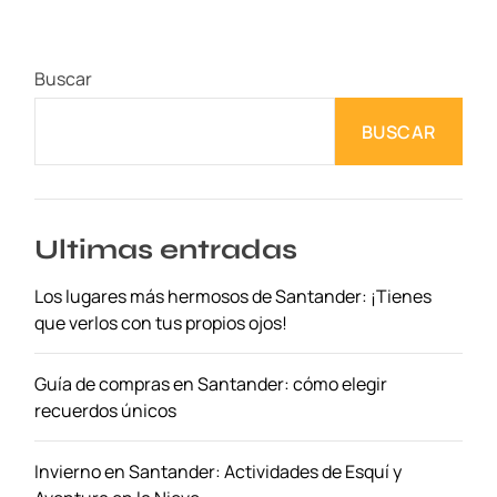
v
e
r
Buscar
e
n
BUSCAR
O
p
o
r
t
Ultimas entradas
o
Los lugares más hermosos de Santander: ¡Tienes
e
que verlos con tus propios ojos!
n
3
d
Guía de compras en Santander: cómo elegir
í
recuerdos únicos
a
s
Invierno en Santander: Actividades de Esquí y
: