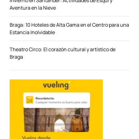
Invierno en Santander: Actividades de Esquí y
:
Aventura en la Nieve
R
u
Braga: 10 Hoteles de Alta Gama en el Centro para una
t
Estancia Inolvidable
a
,
a
Theatro Circo: El corazón cultural y artístico de
l
Braga
o
j
a
m
i
e
n
t
o
,
v