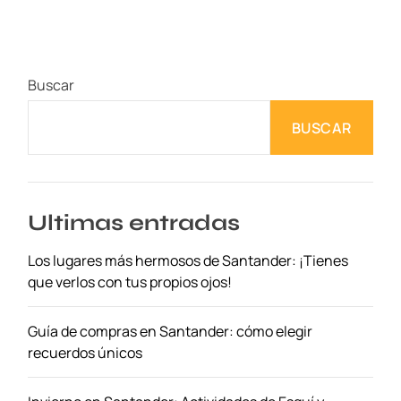
é
v
e
r
Buscar
e
n
BUSCAR
O
p
o
r
t
Ultimas entradas
o
Los lugares más hermosos de Santander: ¡Tienes
e
que verlos con tus propios ojos!
n
3
d
Guía de compras en Santander: cómo elegir
í
recuerdos únicos
a
s