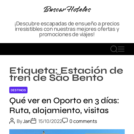
S
Buscar Hoteles
k
i
¡Descubre escapadas de ensueño a precios
p
irresistibles con nuestras mejores ofertas y
t
promociones de viajes!
o
c
S
M
o
E
E
n
A
N
t
Etiqueta:
Estación de
R
U
e
tren de São Bento
C
n
H
t
DESTINOS
Qué ver en Oporto en 3 días:
Ruta, alojamiento, visitas
P
P
P
By
Jan
15/10/2022
0 comments
o
o
o
s
s
s