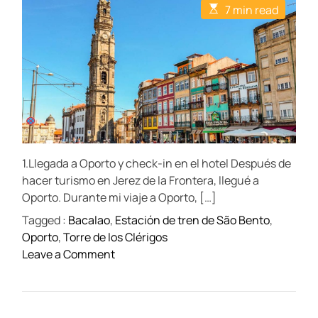
t
t
t
E
7 min read
A
D
C
s
u
a
o
t
t
t
m
i
h
e
m
m
o
e
a
r
n
t
t
e
d
r
e
a
d
t
1.Llegada a Oporto y check-in en el hotel Después de
i
m
hacer turismo en Jerez de la Frontera, llegué a
e
Oporto. Durante mi viaje a Oporto, […]
Tagged :
Bacalao
,
Estación de tren de São Bento
,
Oporto
,
Torre de los Clérigos
o
Leave a Comment
n
Q
u