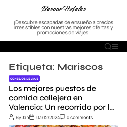
S
Buscar Hoteles
k
i
¡Descubre escapadas de ensueño a precios
p
irresistibles con nuestras mejores ofertas y
t
promociones de viajes!
o
c
S
M
o
E
E
n
A
N
t
Etiqueta:
Mariscos
R
U
e
C
n
CONSEJOS DE VIAJE
H
t
Los mejores puestos de
comida callejera en
Valencia: Un recorrido por los
sabores y la cultura de la
P
P
P
By
Jan
03/12/2024
0 comments
o
o
o
ciudad
s
s
s