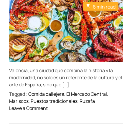
t
t
t
E
6 min read
A
D
C
s
u
a
o
t
t
t
m
i
h
e
m
m
o
e
a
r
n
t
t
e
d
r
e
a
d
t
Valencia, una ciudad que combina la historia y la
i
m
modernidad, no solo es un referente de la cultura y el
e
arte de España, sino que […]
Tagged :
Comida callejera
,
El Mercado Central
,
Mariscos
,
Puestos tradicionales
,
Ruzafa
o
Leave a Comment
n
L
o