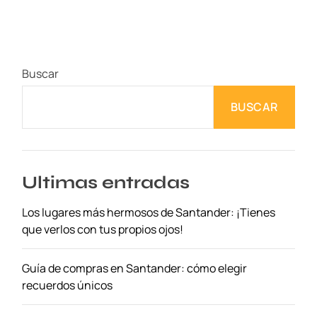
s
m
e
j
Buscar
o
r
BUSCAR
e
s
p
u
e
Ultimas entradas
s
Los lugares más hermosos de Santander: ¡Tienes
t
que verlos con tus propios ojos!
o
s
d
Guía de compras en Santander: cómo elegir
e
recuerdos únicos
c
o