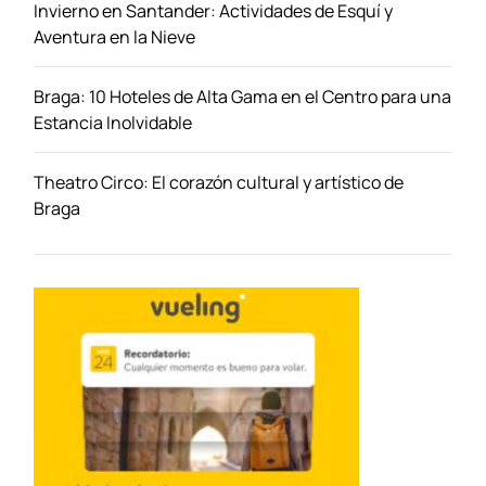
Invierno en Santander: Actividades de Esquí y
m
Aventura en la Nieve
i
d
Braga: 10 Hoteles de Alta Gama en el Centro para una
a
Estancia Inolvidable
c
a
l
Theatro Circo: El corazón cultural y artístico de
l
Braga
e
j
e
r
a
e
n
V
a
l