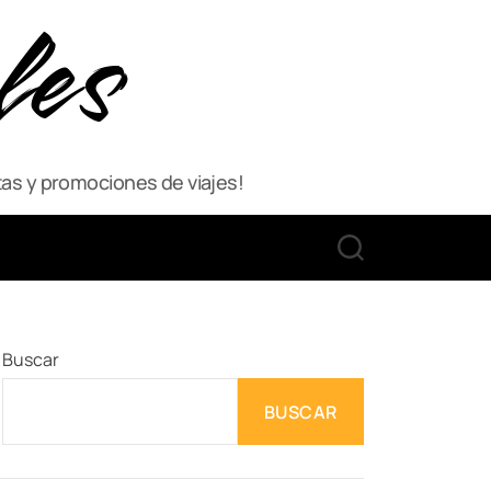
les
as y promociones de viajes!
S
E
A
R
C
Buscar
H
BUSCAR