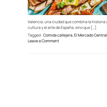
Valencia, una ciudad que combina la historia y
cultura y el arte de España, sino que […]
Tagged :
Comida callejera
,
El Mercado Central
o
Leave a Comment
n
L
o
s
m
e
j
o
r
e
s