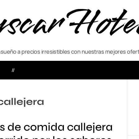
scar Hote
ueño a precios irresistibles con nuestras mejores ofert
VIAJE
ACTIVIDADES
allejera
s de comida callejera