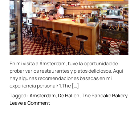
s
u
a
o
t
t
t
m
i
h
e
m
m
o
e
a
r
n
t
t
e
d
r
e
a
d
t
En mi visita a Ámsterdam, tuve la oportunidad de
i
m
probar varios restaurantes y platos deliciosos. Aquí
e
hay algunas recomendaciones basadas en mi
experiencia personal: 1.The […]
Tagged :
Amsterdam
,
De Hallen
,
The Pancake Bakery
o
Leave a Comment
n
D
ó
n