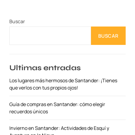
d
e
C
Buscar
o
m
BUSCAR
e
r
e
n
A
Ultimas entradas
m
Los lugares más hermosos de Santander: ¡Tienes
s
que verlos con tus propios ojos!
t
e
r
Guía de compras en Santander: cómo elegir
d
recuerdos únicos
a
m
Invierno en Santander: Actividades de Esquí y