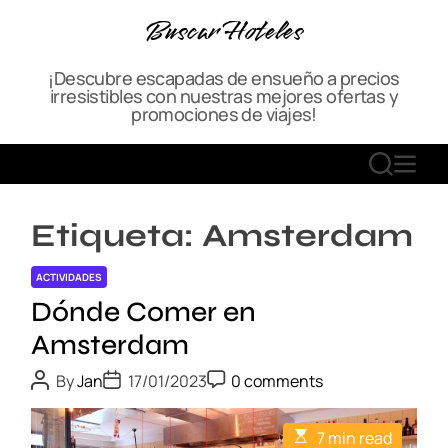
S
Buscar Hoteles
k
i
¡Descubre escapadas de ensueño a precios
p
irresistibles con nuestras mejores ofertas y
t
promociones de viajes!
o
c
S
M
o
E
E
n
A
N
t
Etiqueta:
Amsterdam
R
U
e
C
n
ACTIVIDADES
H
t
Dónde Comer en
Amsterdam
P
P
P
By
Jan
17/01/2023
0 comments
o
o
o
s
s
s
t
t
t
E
7 min read
A
D
C