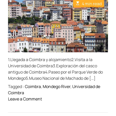
t
t
t
E
4 min read
A
D
C
s
u
a
o
t
t
t
m
i
h
e
m
m
o
e
a
r
n
t
t
e
d
r
e
a
d
t
1.Llegada a Coimbra y alojamiento2.Visita a la
i
m
Universidad de Coimbra3.Exploración del casco
e
antiguo de Coimbra4.Paseo por el Parque Verde do
Mondego5.Museo Nacional de Machado de […]
Tagged :
Coimbra
,
Mondego River
,
Universidad de
Coimbra
o
Leave a Comment
n
Q