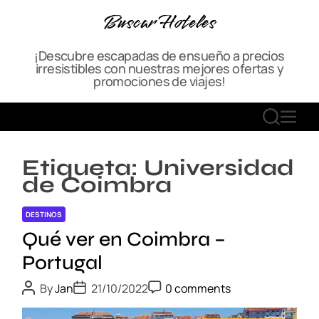
S
Buscar Hoteles
k
i
¡Descubre escapadas de ensueño a precios
p
irresistibles con nuestras mejores ofertas y
t
promociones de viajes!
o
c
S
M
o
E
E
n
A
N
t
Etiqueta:
Universidad
R
U
e
de Coimbra
C
n
H
t
DESTINOS
Qué ver en Coimbra –
Portugal
P
P
P
By
Jan
21/10/2022
0 comments
o
o
o
s
s
s