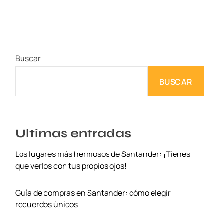
u
é
v
e
r
Buscar
e
n
BUSCAR
C
o
i
m
b
Ultimas entradas
r
Los lugares más hermosos de Santander: ¡Tienes
a
que verlos con tus propios ojos!
–
P
o
Guía de compras en Santander: cómo elegir
r
recuerdos únicos
t