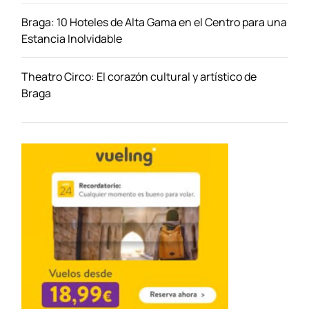
i
Braga: 10 Hoteles de Alta Gama en el Centro para una
q
Estancia Inolvidable
u
e
d
Theatro Circo: El corazón cultural y artístico de
e
Braga
T
i
r
a
n
a