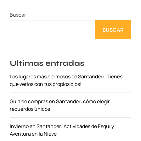
2
m
Buscar
e
j
BUSCAR
o
r
e
s
h
Ultimas entradas
o
Los lugares más hermosos de Santander: ¡Tienes
t
que verlos con tus propios ojos!
e
l
e
Guía de compras en Santander: cómo elegir
s
recuerdos únicos
b
o
Invierno en Santander: Actividades de Esquí y
u
Aventura en la Nieve
t