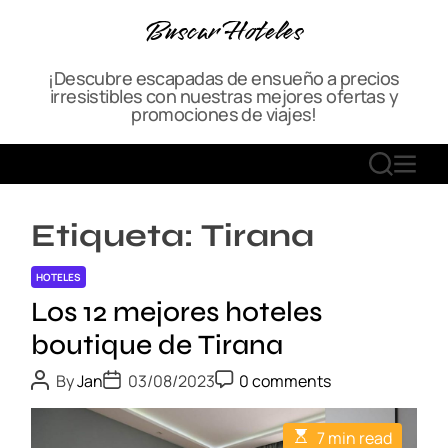
S
Buscar Hoteles
k
i
¡Descubre escapadas de ensueño a precios
p
irresistibles con nuestras mejores ofertas y
t
promociones de viajes!
o
c
S
M
o
E
E
n
A
N
t
Etiqueta:
Tirana
R
U
e
C
n
HOTELES
H
t
Los 12 mejores hoteles
boutique de Tirana
P
P
P
By
Jan
03/08/2023
0 comments
o
o
o
s
s
s
t
t
t
E
7 min read
A
D
C