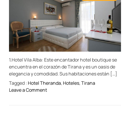
s
u
a
o
t
t
t
m
i
h
e
m
m
o
e
a
r
n
t
t
e
d
r
e
a
d
t
1.Hotel Vila Alba: Este encantador hotel boutique se
i
m
encuentra en el corazón de Tirana y es un oasis de
e
elegancia y comodidad. Sus habitaciones están […]
Tagged :
Hotel Theranda
,
Hoteles
,
Tirana
o
Leave a Comment
n
L
o
s
1