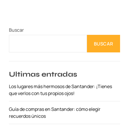
n
t
e
e
Buscar
n
d
BUSCAR
o
s
d
í
a
Ultimas entradas
s
Los lugares más hermosos de Santander: ¡Tienes
:
que verlos con tus propios ojos!
d
e
c
Guía de compras en Santander: cómo elegir
a
recuerdos únicos
t
e