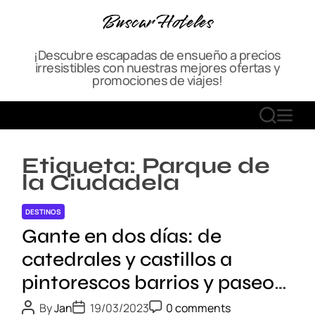
S
Buscar Hoteles
k
i
¡Descubre escapadas de ensueño a precios
p
irresistibles con nuestras mejores ofertas y
t
promociones de viajes!
o
c
S
M
o
E
E
n
A
N
t
Etiqueta:
Parque de
R
U
e
la Ciudadela
C
n
H
t
DESTINOS
Gante en dos días: de
catedrales y castillos a
pintorescos barrios y paseos
en barco
P
P
P
By
Jan
19/03/2023
0 comments