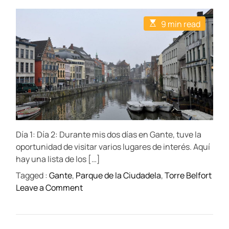
o
o
o
s
s
s
t
t
t
E
9 min read
A
D
C
s
u
a
o
t
t
t
m
i
h
e
m
m
o
e
a
r
n
t
t
e
d
r
e
a
d
t
Día 1: Día 2: Durante mis dos días en Gante, tuve la
i
m
oportunidad de visitar varios lugares de interés. Aquí
e
hay una lista de los […]
Tagged :
Gante
,
Parque de la Ciudadela
,
Torre Belfort
o
Leave a Comment
n
G
a