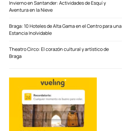
Invierno en Santander: Actividades de Esquí y
d
Aventura en la Nieve
r
a
Braga: 10 Hoteles de Alta Gama en el Centro para una
l
Estancia Inolvidable
e
s
y
Theatro Circo: El corazón cultural y artístico de
c
Braga
a
s
t
i
l
l
o
s
a
p