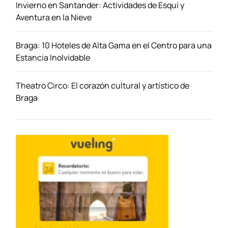
Invierno en Santander: Actividades de Esquí y
o
Aventura en la Nieve
l
a
Braga: 10 Hoteles de Alta Gama en el Centro para una
:
Estancia Inolvidable
L
o
s
Theatro Circo: El corazón cultural y artístico de
I
Braga
m
p
r
e
s
c
i
n
d
i