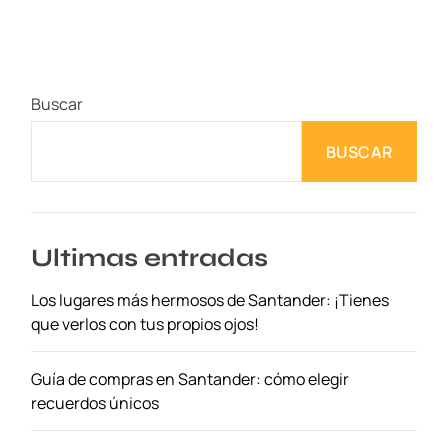
s
o
r
o
Buscar
s
e
BUSCAR
n
l
a
C
o
Ultimas entradas
s
Los lugares más hermosos de Santander: ¡Tienes
t
que verlos con tus propios ojos!
a
E
s
Guía de compras en Santander: cómo elegir
p
recuerdos únicos
a
ñ