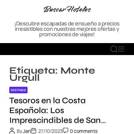
S
Buscar Hoteles
k
i
¡Descubre escapadas de ensueño a precios
p
irresistibles con nuestras mejores ofertas y
t
promociones de viajes!
o
c
S
M
o
E
E
n
A
N
t
Etiqueta:
Monte
R
U
e
Urgull
C
n
H
t
DESTINOS
Tesoros en la Costa
Española: Los
Imprescindibles de San
Sebastián
P
P
P
By
Jan
27/10/2023
0 comments