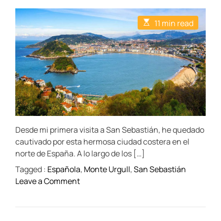
o
o
o
s
s
s
t
t
t
E
11 min read
A
D
C
s
u
a
o
t
t
t
m
i
h
e
m
m
o
e
a
r
n
t
t
e
d
r
e
a
d
t
Desde mi primera visita a San Sebastián, he quedado
i
m
cautivado por esta hermosa ciudad costera en el
e
norte de España. A lo largo de los […]
Tagged :
Española
,
Monte Urgull
,
San Sebastián
o
Leave a Comment
n
T
e