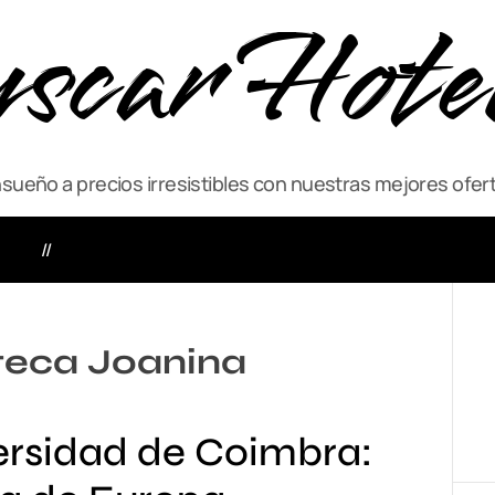
scar Hote
ueño a precios irresistibles con nuestras mejores ofert
VIAJE
ACTIVIDADES
oteca Joanina
ersidad de Coimbra: