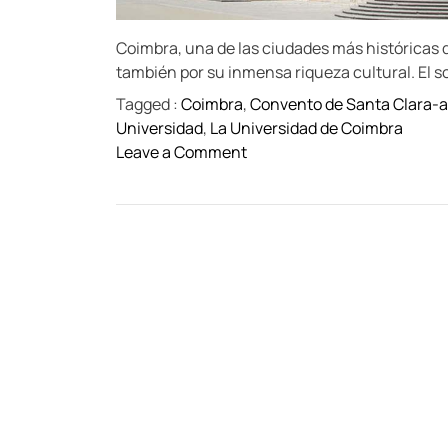
Coimbra, una de las ciudades más históricas d
también por su inmensa riqueza cultural. El 
Tagged :
Coimbra
,
Convento de Santa Clara-a
Universidad
,
La Universidad de Coimbra
o
Leave a Comment
n
E
x
p
l
o
r
a
n
d
o
l