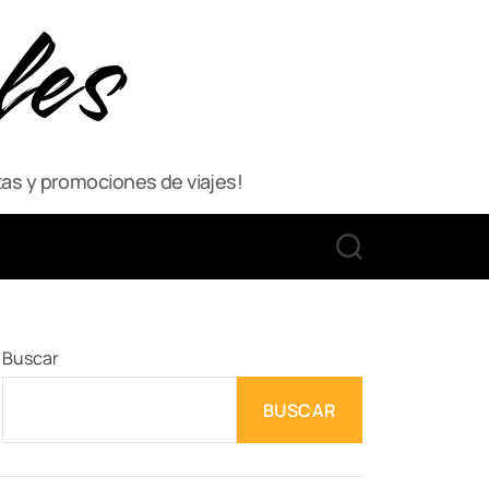
les
as y promociones de viajes!
S
E
A
R
C
Buscar
H
BUSCAR