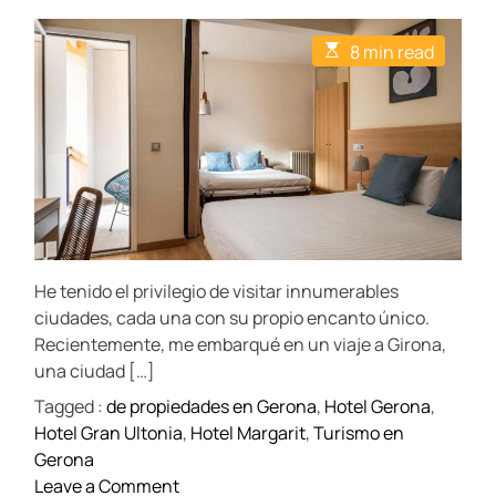
o
o
o
s
s
s
t
t
t
E
8 min read
A
D
C
s
u
a
o
t
t
t
m
i
h
e
m
m
o
e
a
r
n
t
t
e
d
r
e
a
d
t
He tenido el privilegio de visitar innumerables
i
m
ciudades, cada una con su propio encanto único.
e
Recientemente, me embarqué en un viaje a Girona,
una ciudad […]
Tagged :
de propiedades en Gerona
,
Hotel Gerona
,
Hotel Gran Ultonia
,
Hotel Margarit
,
Turismo en
Gerona
o
Leave a Comment