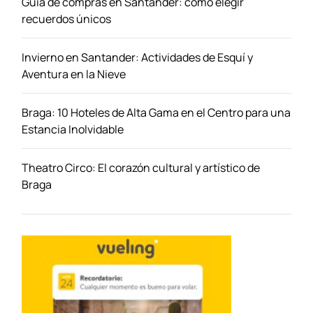
Guía de compras en Santander: cómo elegir
c
recuerdos únicos
o
n
Invierno en Santander: Actividades de Esquí y
u
Aventura en la Nieve
n
P
Braga: 10 Hoteles de Alta Gama en el Centro para una
r
Estancia Inolvidable
e
s
u
Theatro Circo: El corazón cultural y artístico de
p
Braga
u
e
s
t
o
:
E