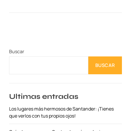
n
D
e
s
c
u
b
Buscar
r
i
BUSCAR
e
n
d
o
G
Ultimas entradas
i
Los lugares más hermosos de Santander: ¡Tienes
r
que verlos con tus propios ojos!
o
n
a