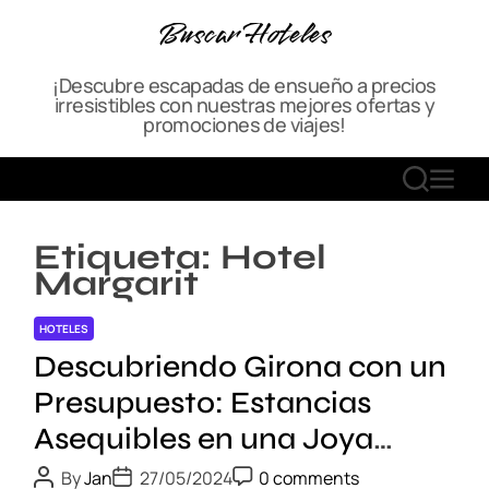
S
Buscar Hoteles
k
i
¡Descubre escapadas de ensueño a precios
p
irresistibles con nuestras mejores ofertas y
t
promociones de viajes!
o
c
S
M
o
E
E
n
A
N
t
Etiqueta:
Hotel
R
U
e
Margarit
C
n
H
t
HOTELES
Descubriendo Girona con un
Presupuesto: Estancias
Asequibles en una Joya
Catalana
P
P
P
By
Jan
27/05/2024
0 comments