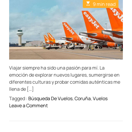
t
t
t
E
9 min read
A
D
C
s
u
a
o
t
t
t
m
i
h
e
m
m
o
e
a
r
n
t
t
e
d
r
e
a
d
t
Viajar siempre ha sido una pasión para mí. La
i
m
emoción de explorar nuevos lugares, sumergirse en
e
diferentes culturas y probar comidas auténticas me
llena de […]
Tagged :
Búsqueda De Vuelos
,
Coruña
,
Vuelos
o
Leave a Comment
n
C
ó