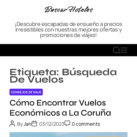
S
Buscar Hoteles
k
i
¡Descubre escapadas de ensueño a precios
p
irresistibles con nuestras mejores ofertas y
t
promociones de viajes!
o
c
S
M
o
E
E
n
A
N
t
Etiqueta:
Búsqueda
R
U
e
De Vuelos
C
n
H
t
CONSEJOS DE VIAJE
Cómo Encontrar Vuelos
Económicos a La Coruña
P
P
P
By
Jan
03/12/2023
0 comments
o
o
o
s
s
s