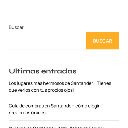
m
o
E
n
Buscar
c
o
BUSCAR
n
t
r
a
r
Ultimas entradas
V
Los lugares más hermosos de Santander: ¡Tienes
u
que verlos con tus propios ojos!
e
l
o
Guía de compras en Santander: cómo elegir
s
recuerdos únicos
E
c