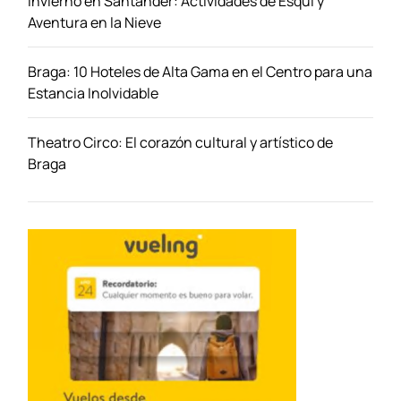
Invierno en Santander: Actividades de Esquí y
o
Aventura en la Nieve
n
ó
Braga: 10 Hoteles de Alta Gama en el Centro para una
m
Estancia Inolvidable
i
c
o
Theatro Circo: El corazón cultural y artístico de
s
Braga
a
L
a
C
o
r
u
ñ
a