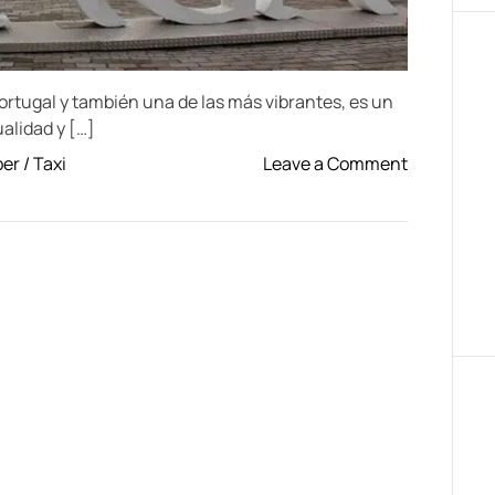
ortugal y también una de las más vibrantes, es un
ualidad y […]
o
er / Taxi
Leave a Comment
n
B
r
a
g
a
c
i
u
d
a
d