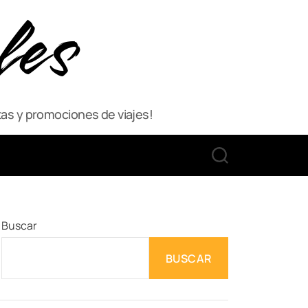
les
as y promociones de viajes!
S
E
A
R
C
Buscar
H
BUSCAR