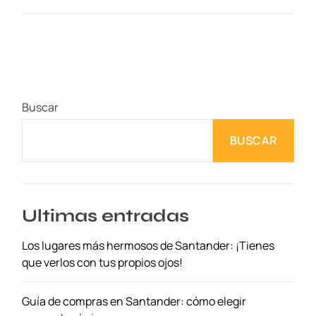
D
e
s
c
u
b
Buscar
r
i
BUSCAR
e
n
d
o
l
Ultimas entradas
a
Los lugares más hermosos de Santander: ¡Tienes
A
que verlos con tus propios ojos!
u
t
e
Guía de compras en Santander: cómo elegir
n