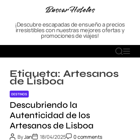
S
Buscar Hoteles
k
i
¡Descubre escapadas de ensueño a precios
p
irresistibles con nuestras mejores ofertas y
t
promociones de viajes!
o
c
S
M
o
E
E
n
A
N
t
Etiqueta:
Artesanos
R
U
e
de Lisboa
C
n
H
t
DESTINOS
Descubriendo la
Autenticidad de los
Artesanos de Lisboa
P
P
P
By
Jan
18/04/2025
0 comments