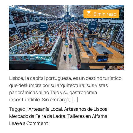
o
o
o
s
s
s
t
t
t
E
6 min read
A
D
C
s
u
a
o
t
t
t
m
i
h
e
m
m
o
e
a
r
n
t
t
e
d
r
e
a
d
t
Lisboa, la capital portuguesa, es un destino turístico
i
m
que deslumbra por su arquitectura, sus vistas
e
panorámicas al río Tajo y su gastronomía
inconfundible. Sin embargo, […]
Tagged :
Artesanía Local
,
Artesanos de Lisboa
,
Mercado da Feira da Ladra
,
Talleres en Alfama
o
Leave a Comment
n