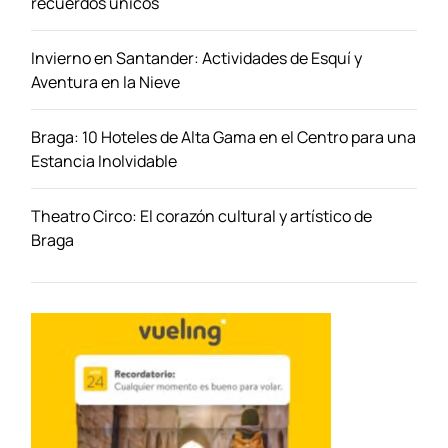
recuerdos únicos
t
i
Invierno en Santander: Actividades de Esquí y
c
Aventura en la Nieve
i
d
Braga: 10 Hoteles de Alta Gama en el Centro para una
a
Estancia Inolvidable
d
d
e
Theatro Circo: El corazón cultural y artístico de
l
Braga
o
s
A
r
t
e
s
a