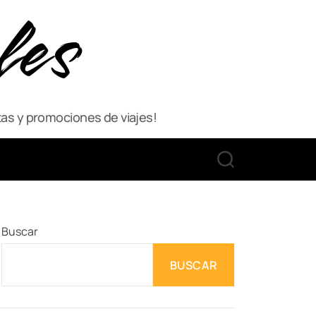
les
as y promociones de viajes!
S
E
A
R
C
Buscar
H
BUSCAR