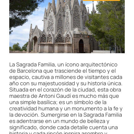
s
t
i
m
a
t
e
d
r
e
a
d
t
i
La Sagrada Familia, un ícono arquitectónico
m
de Barcelona que trasciende el tiempo y el
e
espacio, cautiva a millones de visitantes cada
año con su majestuosidad y su historia única.
Situada en el corazón de la ciudad, esta obra
maestra de Antoni Gaudí es mucho más que
una simple basílica; es un símbolo de la
creatividad humana y un monumento a la fe y
la devoción. Sumergirse en la Sagrada Familia
es adentrarse en un mundo de belleza y
significado, donde cada detalle cuenta una
historia y cada rincón inspira asombro y