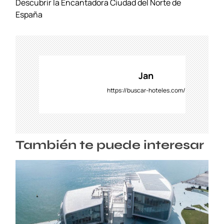
v
Descubrir la Encantadora Ciudad del Norte de
e
España
g
a
c
i
ó
Jan
n
https://buscar-hoteles.com/
d
e
e
n
También te puede interesar
t
r
a
d
a
s