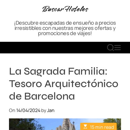
S
Buscar Hoteles
k
i
¡Descubre escapadas de ensueño a precios
p
irresistibles con nuestras mejores ofertas y
t
promociones de viajes!
o
c
S
M
o
E
E
n
A
N
t
La Sagrada Familia:
R
U
e
C
n
Tesoro Arquitectónico
H
t
de Barcelona
On
14/04/2024
by
Jan
E
15 min read