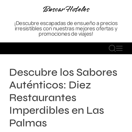
S
Buscar Hoteles
k
i
¡Descubre escapadas de ensueño a precios
p
irresistibles con nuestras mejores ofertas y
t
promociones de viajes!
o
c
S
M
o
E
E
n
A
N
t
Descubre los Sabores
R
U
e
C
n
Auténticos: Diez
H
t
Restaurantes
Imperdibles en Las
Palmas