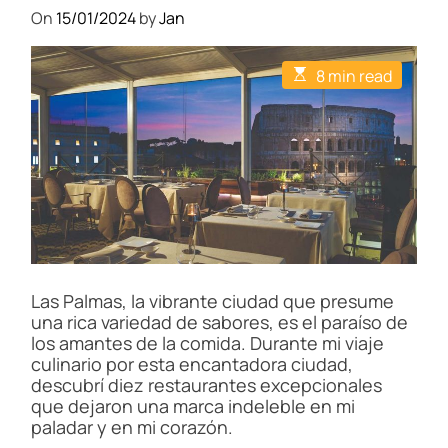
On
15/01/2024
by
Jan
E
8 min read
s
t
i
m
a
t
e
d
r
e
a
d
t
i
Las Palmas, la vibrante ciudad que presume
m
una rica variedad de sabores, es el paraíso de
e
los amantes de la comida. Durante mi viaje
culinario por esta encantadora ciudad,
descubrí diez restaurantes excepcionales
que dejaron una marca indeleble en mi
paladar y en mi corazón.