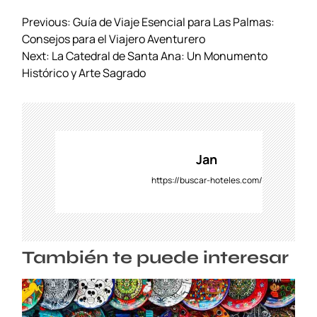
N
Previous:
Guía de Viaje Esencial para Las Palmas:
a
Consejos para el Viajero Aventurero
v
Next:
La Catedral de Santa Ana: Un Monumento
e
Histórico y Arte Sagrado
g
a
c
i
ó
Jan
n
https://buscar-hoteles.com/
d
e
e
n
También te puede interesar
t
r
a
d