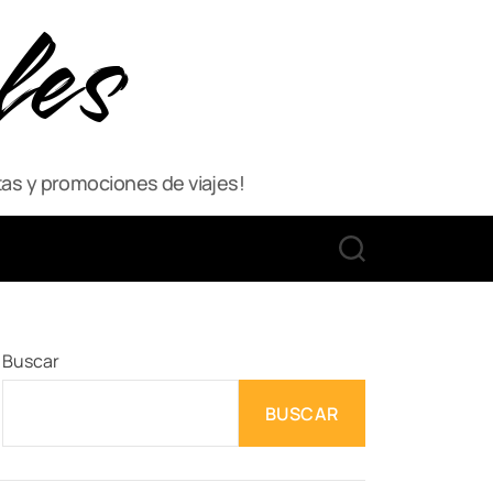
les
as y promociones de viajes!
S
E
A
R
C
Buscar
H
BUSCAR