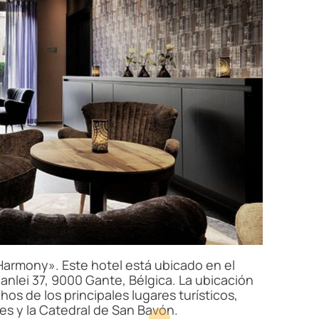
Harmony». Este hotel está ubicado en el
aanlei 37, 9000 Gante, Bélgica. La ubicación
os de los principales lugares turísticos,
es y la Catedral de San Bavón.