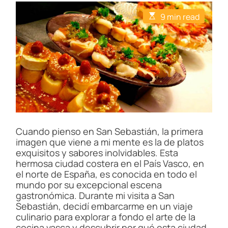
E
9 min read
s
t
i
m
a
t
e
d
r
e
a
d
t
i
Cuando pienso en San Sebastián, la primera
m
imagen que viene a mi mente es la de platos
e
exquisitos y sabores inolvidables. Esta
hermosa ciudad costera en el País Vasco, en
el norte de España, es conocida en todo el
mundo por su excepcional escena
gastronómica. Durante mi visita a San
Sebastián, decidí embarcarme en un viaje
culinario para explorar a fondo el arte de la
cocina vasca y descubrir por qué esta ciudad