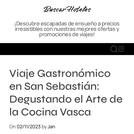
S
Buscar Hoteles
k
i
¡Descubre escapadas de ensueño a precios
p
irresistibles con nuestras mejores ofertas y
t
promociones de viajes!
o
c
S
M
o
E
E
n
A
N
t
Viaje Gastronómico
R
U
e
C
n
en San Sebastián:
H
t
Degustando el Arte de
la Cocina Vasca
On
02/11/2023
by
Jan