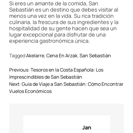
Si eres un amante de la comida, San
Sebastián es un destino que debes visitar al
menos una vez en la vida. Su rica tradición
culinaria, la frescura de sus ingredientes y la
hospitalidad de su gente hacen que sea un
lugar excepcional para disfrutar de una
experiencia gastronómica única.
Tagged
Akelarre
,
Cena En Arzak
,
San Sebastián
N
Previous:
Tesoros en la Costa Española: Los
a
Imprescindibles de San Sebastián
v
Next:
Guía de Viaje a San Sebastián: Cómo Encontrar
e
Vuelos Económicos
g
a
c
i
ó
Jan