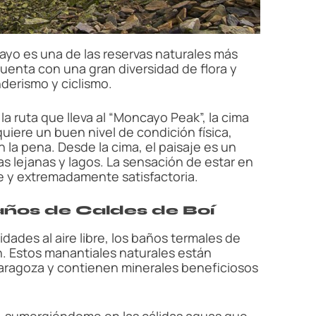
ayo es una de las reservas naturales más
uenta con una gran diversidad de flora y
nderismo y ciclismo.
la ruta que lleva al “Moncayo Peak”, la cima
quiere un buen nivel de condición física,
en la pena. Desde la cima, el paisaje es un
s lejanas y lagos. La sensación de estar en
ble y extremadamente satisfactoria.
Baños de Caldes de Boí
idades al aire libre, los baños termales de
. Estos manantiales naturales están
aragoza y contienen minerales beneficiosos
s, sumergiéndome en las cálidas aguas que