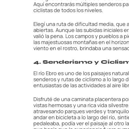
Aquí encontrarás múltiples senderos p
ciclistas de todos los niveles.
Elegí una ruta de dificultad media, qu
abiertas. Aunque las subidas iniciales er
valió la pena. Los campos y pueblos a p
las majestuosas montañas en el horizon
viento en el rostro, brindaba una sensa
4. Senderismo y Ciclism
El río Ebro es uno de los paisajes natu
senderos y rutas de ciclismo a lo largo d
entusiastas de las actividades al aire lib
Disfruté de una caminata placentera por 
vistas hermosas y una rica vida silvestre
atravesando parques verdes y tranquilos
andar en bicicleta a lo largo del río, sin
pedaleaba, podía ver el paisaje al otro l