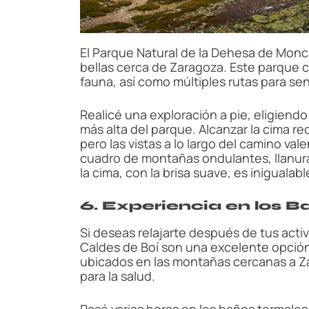
El Parque Natural de la Dehesa de Monc
bellas cerca de Zaragoza. Este parque c
fauna, así como múltiples rutas para se
Realicé una exploración a pie, eligiendo 
más alta del parque. Alcanzar la cima re
pero las vistas a lo largo del camino val
cuadro de montañas ondulantes, llanura
la cima, con la brisa suave, es iniguala
6. Experiencia en los 
Si deseas relajarte después de tus activ
Caldes de Boí son una excelente opción
ubicados en las montañas cercanas a Z
para la salud.
Pasé varias horas en los baños termale