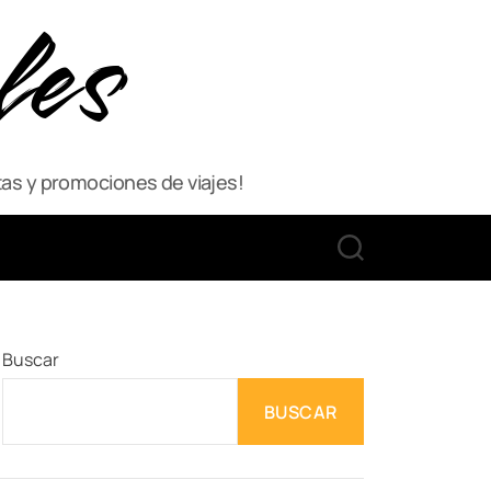
les
as y promociones de viajes!
S
E
A
R
C
Buscar
H
BUSCAR