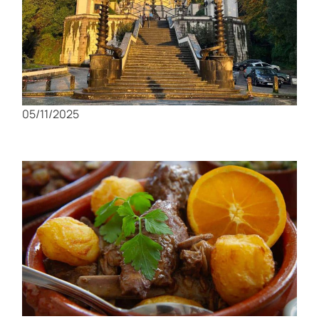
Senderismo en Bom Jesus do Monte: El
desafío espiritual de los 577 escalones
05/11/2025
Las 10 comidas imprescindibles de Coimbra:
¿Cuántas has probado?