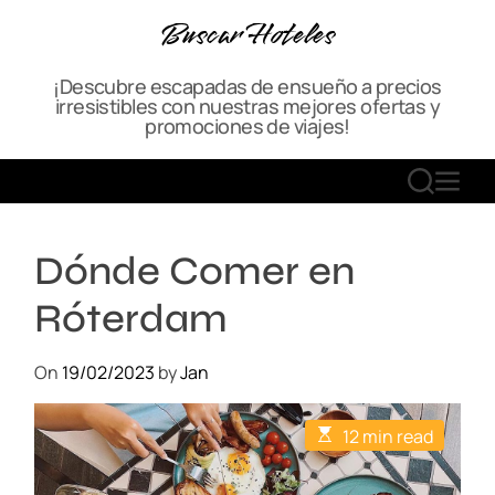
S
Buscar Hoteles
k
i
¡Descubre escapadas de ensueño a precios
p
irresistibles con nuestras mejores ofertas y
t
promociones de viajes!
o
c
S
M
o
E
E
n
A
N
t
Dónde Comer en
R
U
e
C
n
Róterdam
H
t
On
19/02/2023
by
Jan
E
12 min read
s
t
i