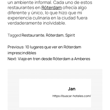
un ambiente informal. Cada uno de estos
restaurantes en
Róterdam
ofrecía algo
diferente y único, lo que hizo que mi
experiencia culinaria en la ciudad fuera
verdaderamente inolvidable.
Tagged
Restaurante
,
Róterdam
,
Spirit
N
Previous:
10 lugares que ver en Róterdam
a
imprescindibles
v
Next:
Viaje en tren desde Róterdam a Amberes
e
g
a
c
i
Jan
ó
https://buscar-hoteles.com/
n
d