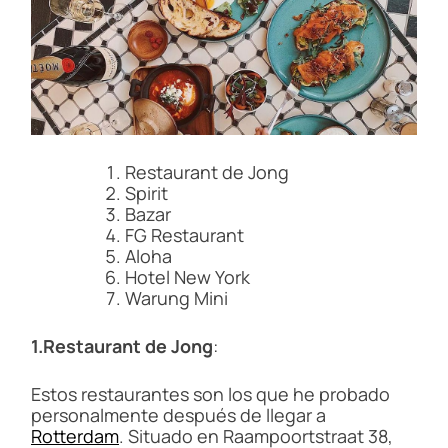
m
a
t
e
d
r
e
a
d
t
i
Restaurant de Jong
m
Spirit
e
Bazar
FG Restaurant
Aloha
Hotel New York
Warung Mini
1.Restaurant de Jong
:
Estos restaurantes son los que he probado
personalmente después de llegar a
Rotterdam
. Situado en Raampoortstraat 38,